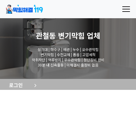
관철동 변기막힘
업체
싱크대 | 하수구 | 배관 | 누수 | 오수관막힘
변기막힘 | 수전교체 | 폽옵 | 고압세척
악취차단 | 역류방지 | 우수관막힘 | 첨단장비 완비
30분 내 신속출동 | 미해결시 출장비 없음
로그인